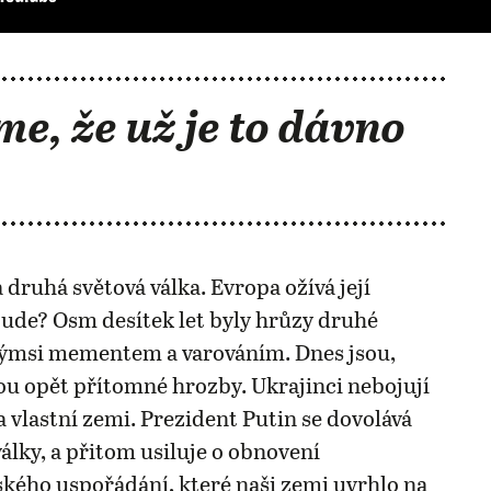
me, že už je to dávno
 druhá světová válka. Evropa ožívá její
ude? Osm desítek let byly hrůzy druhé
akýmsi mementem a varováním. Dnes jsou,
u opět přítomné hrozby. Ukrajinci nebojují
 vlastní zemi. Prezident Putin se dovolává
války, a přitom usiluje o obnovení
ého uspořádání, které naši zemi uvrhlo na