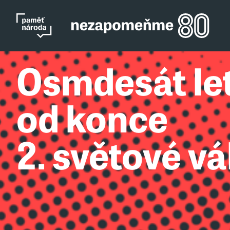
Osmdesát le
od konce
2. světové vá