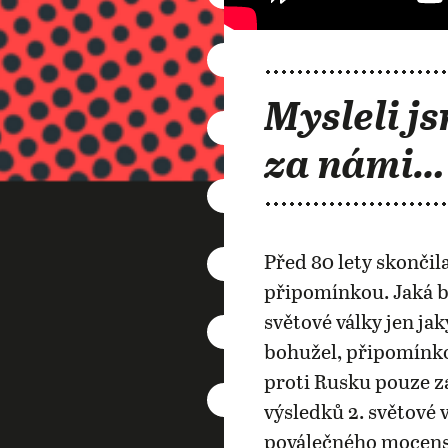
Mysleli js
za námi…
Před 80 lety skončila
připomínkou. Jaká b
světové války jen j
bohužel, připomínko
proti Rusku pouze za
výsledků 2. světové 
poválečného mocensk