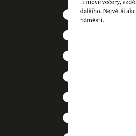
filmové večery, vzdě
dalšího. Největší ak
náměstí.