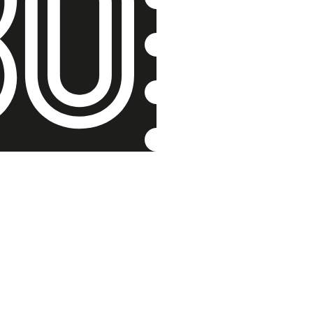
Přeběhl k
partyzá
Dalibor Knejfl