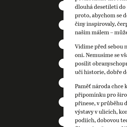
dlouhá desetiletí d
proto, abychom se do
činy inspirovaly, čer
naším málem – můž
Vidíme před sebou ne
oni. Nemusíme se vš
posílit obranyschop
učí historie, dobře 
Paměť národa chce k
připomínku pro šir
přinese, v průběhu 
výstavy v ulicích, k
podiích, dobovou tec