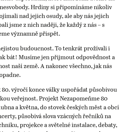
o nesvobody. Hrdiny si připomínáme nikoliv
jímali nad jejich osudy, ale aby nás jejich
pali jsme z nich naději, že každý z nás – s
eme významně přispět.
jistou budoucnost. To tenkrát prožívali i
ak bát! Musíme jen přijmout odpovědnost a
nost naší země. A nakonec všechno, jak nás
dopadne.
 80. výročí konce války uspořádat působivou
okou veřejnost. Projekt Nezapomeňme 80
dubna a května, do stovek českých měst a obcí
oncerty, působivá slova vzácných řečníků na
hniku, projekce a světelné instalace, debaty,