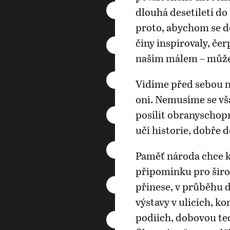
dlouhá desetiletí d
proto, abychom se do
činy inspirovaly, čer
naším málem – můž
Vidíme před sebou ne
oni. Nemusíme se vš
posílit obranyschop
učí historie, dobře 
Paměť národa chce k
připomínku pro šir
přinese, v průběhu 
výstavy v ulicích, k
podiích, dobovou tec