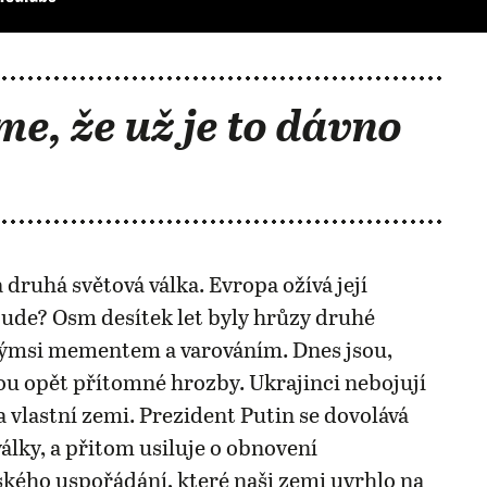
me, že už je to dávno
 druhá světová válka. Evropa ožívá její
ude? Osm desítek let byly hrůzy druhé
akýmsi mementem a varováním. Dnes jsou,
u opět přítomné hrozby. Ukrajinci nebojují
 vlastní zemi. Prezident Putin se dovolává
války, a přitom usiluje o obnovení
ého uspořádání, které naši zemi uvrhlo na