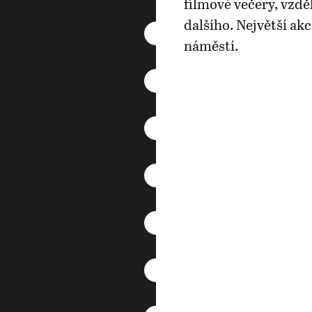
filmové večery, vzdě
dalšího. Největší ak
náměstí.