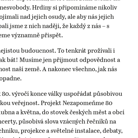
o nesvobody. Hrdiny si připomínáme nikoliv
jímali nad jejich osudy, ale aby nás jejich
pali jsme z nich naději, že každý z nás – s
eme významně přispět.
jistou budoucnost. To tenkrát prožívali i
ak bát! Musíme jen přijmout odpovědnost a
nost naší země. A nakonec všechno, jak nás
dopadne.
 80. výročí konce války uspořádat působivou
okou veřejnost. Projekt Nezapomeňme 80
dubna a května, do stovek českých měst a obcí
oncerty, působivá slova vzácných řečníků na
hniku, projekce a světelné instalace, debaty,