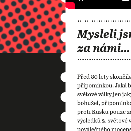
Mysleli js
za námi…
Před 80 lety skončila
připomínkou. Jaká b
světové války jen j
bohužel, připomínko
proti Rusku pouze za
výsledků 2. světové 
poválečného mocensk