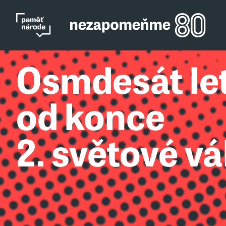
Osmdesát le
od konce
2. světové vá