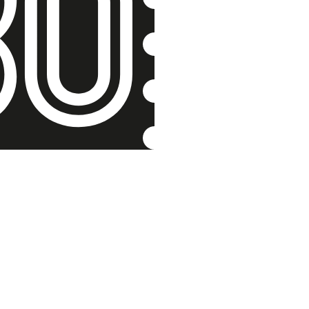
Dcera ko
Sověty
Nina Ingrišová