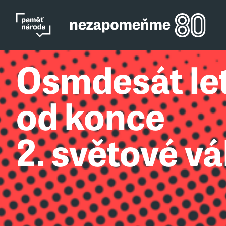
Osmdesát le
od konce
2. světové vá