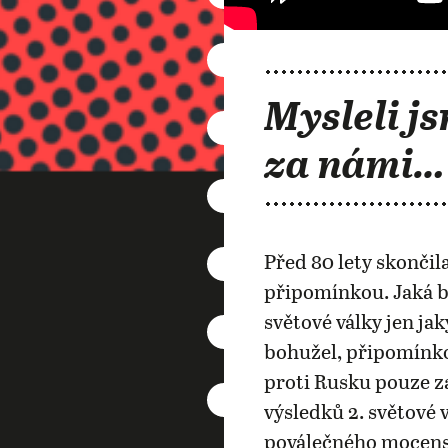
Mysleli js
za námi…
Před 80 lety skončila
připomínkou. Jaká b
světové války jen j
bohužel, připomínko
proti Rusku pouze za
výsledků 2. světové 
poválečného mocensk