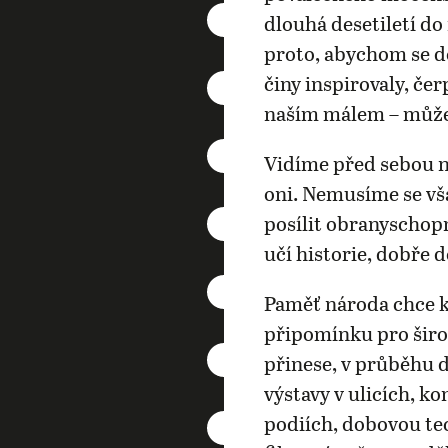
dlouhá desetiletí d
proto, abychom se do
činy inspirovaly, čer
naším málem – můž
Vidíme před sebou ne
oni. Nemusíme se vš
posílit obranyschop
učí historie, dobře 
Paměť národa chce k
připomínku pro šir
přinese, v průběhu 
výstavy v ulicích, k
podiích, dobovou tec