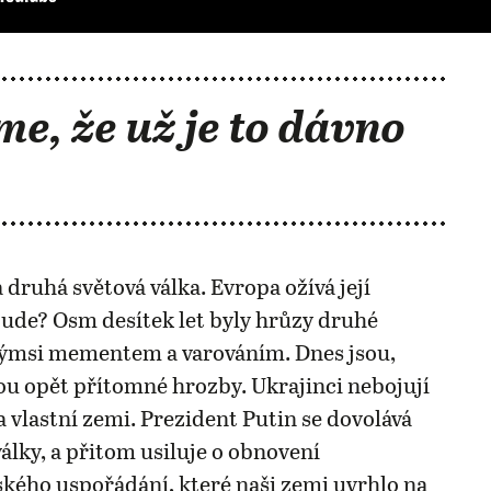
me, že už je to dávno
 druhá světová válka. Evropa ožívá její
ude? Osm desítek let byly hrůzy druhé
akýmsi mementem a varováním. Dnes jsou,
u opět přítomné hrozby. Ukrajinci nebojují
 vlastní zemi. Prezident Putin se dovolává
války, a přitom usiluje o obnovení
ého uspořádání, které naši zemi uvrhlo na