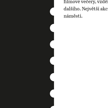
filmové večery, vzdě
dalšího. Největší ak
náměstí.