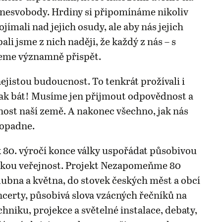
o nesvobody. Hrdiny si připomínáme nikoliv
jímali nad jejich osudy, ale aby nás jejich
pali jsme z nich naději, že každý z nás – s
eme významně přispět.
jistou budoucnost. To tenkrát prožívali i
ak bát! Musíme jen přijmout odpovědnost a
nost naší země. A nakonec všechno, jak nás
dopadne.
 80. výročí konce války uspořádat působivou
okou veřejnost. Projekt Nezapomeňme 80
dubna a května, do stovek českých měst a obcí
oncerty, působivá slova vzácných řečníků na
hniku, projekce a světelné instalace, debaty,