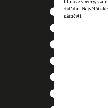
filmové večery, vzdě
dalšího. Největší ak
náměstí.