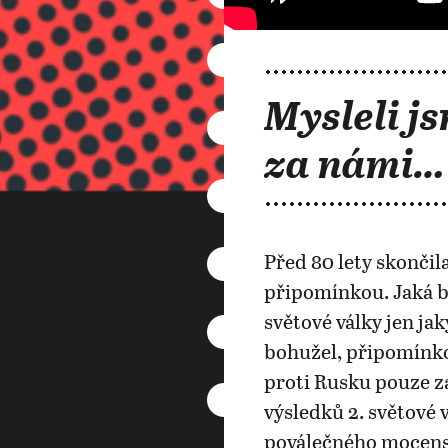
Mysleli js
za námi…
Před 80 lety skončila
připomínkou. Jaká b
světové války jen j
bohužel, připomínko
proti Rusku pouze za
výsledků 2. světové 
poválečného mocensk