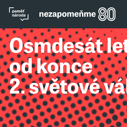
Osmdesát le
od konce
2. světové vá