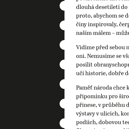
dlouhá desetiletí d
proto, abychom se do
činy inspirovaly, čer
naším málem – můž
Vidíme před sebou ne
oni. Nemusíme se vš
posílit obranyschop
učí historie, dobře 
Paměť národa chce k
připomínku pro šir
přinese, v průběhu 
výstavy v ulicích, k
podiích, dobovou tec