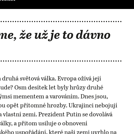
me, že už je to dávno
 druhá světová válka. Evropa ožívá její
ude? Osm desítek let byly hrůzy druhé
akýmsi mementem a varováním. Dnes jsou,
u opět přítomné hrozby. Ukrajinci nebojují
 vlastní zemi. Prezident Putin se dovolává
války, a přitom usiluje o obnovení
ého uspořádání, které naši zemi uvrhlo na