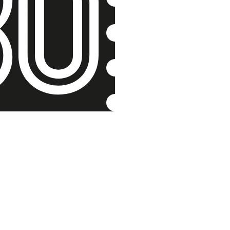
Trhali šť
Rudolf Hüttner