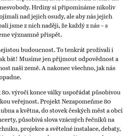
o nesvobody. Hrdiny si připomínáme nikoliv
jímali nad jejich osudy, ale aby nás jejich
pali jsme z nich naději, že každý z nás – s
eme významně přispět.
jistou budoucnost. To tenkrát prožívali i
ak bát! Musíme jen přijmout odpovědnost a
nost naší země. A nakonec všechno, jak nás
dopadne.
 80. výročí konce války uspořádat působivou
okou veřejnost. Projekt Nezapomeňme 80
dubna a května, do stovek českých měst a obcí
oncerty, působivá slova vzácných řečníků na
hniku, projekce a světelné instalace, debaty,