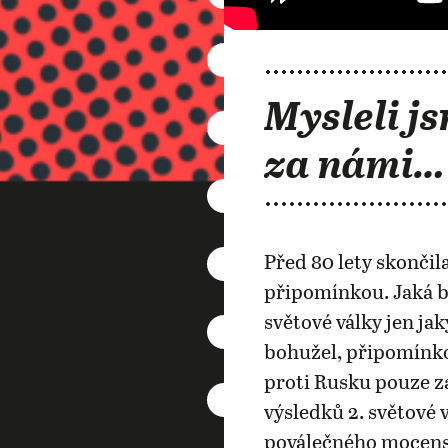
Mysleli js
za námi…
Před 80 lety skončila
připomínkou. Jaká b
světové války jen j
bohužel, připomínko
proti Rusku pouze za
výsledků 2. světové 
poválečného mocensk