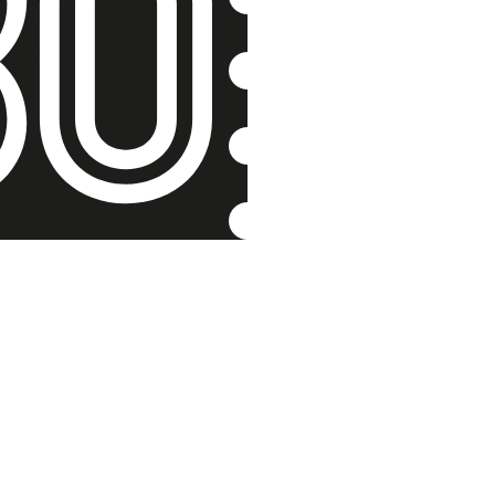
Ruska a l
Erna Podhors