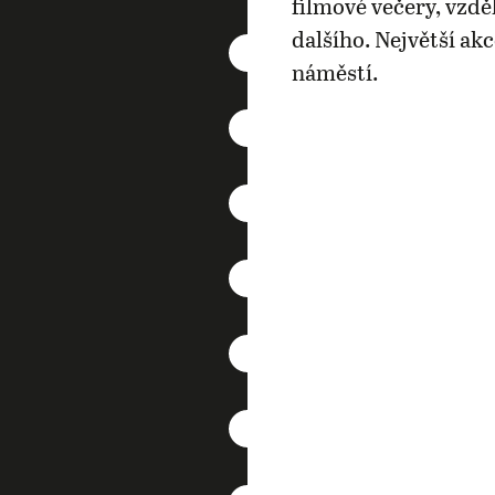
filmové večery, vzdě
dalšího. Největší ak
náměstí.