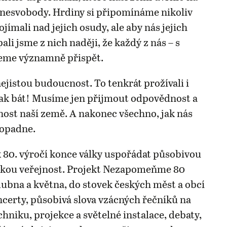
o nesvobody. Hrdiny si připomínáme nikoliv
jímali nad jejich osudy, ale aby nás jejich
pali jsme z nich naději, že každý z nás – s
eme významně přispět.
jistou budoucnost. To tenkrát prožívali i
ak bát! Musíme jen přijmout odpovědnost a
nost naší země. A nakonec všechno, jak nás
dopadne.
 80. výročí konce války uspořádat působivou
okou veřejnost. Projekt Nezapomeňme 80
dubna a května, do stovek českých měst a obcí
oncerty, působivá slova vzácných řečníků na
hniku, projekce a světelné instalace, debaty,