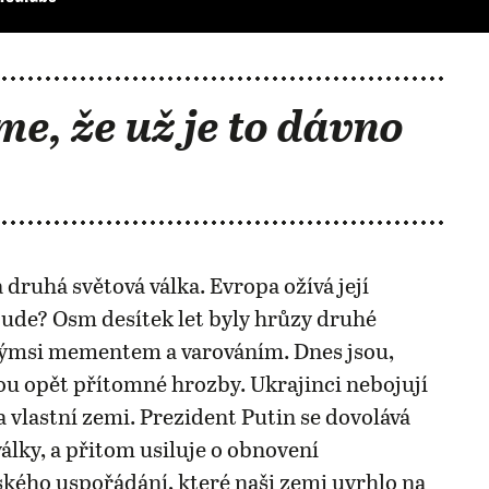
me, že už je to dávno
 druhá světová válka. Evropa ožívá její
ude? Osm desítek let byly hrůzy druhé
akýmsi mementem a varováním. Dnes jsou,
u opět přítomné hrozby. Ukrajinci nebojují
 vlastní zemi. Prezident Putin se dovolává
války, a přitom usiluje o obnovení
ého uspořádání, které naši zemi uvrhlo na