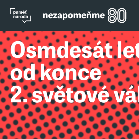
Osmdesát le
od konce
2. světové vá