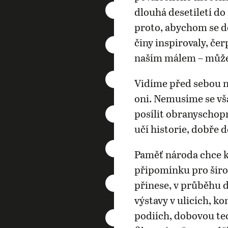
dlouhá desetiletí d
proto, abychom se do
činy inspirovaly, čer
naším málem – můž
Vidíme před sebou ne
oni. Nemusíme se vš
posílit obranyschop
učí historie, dobře 
Paměť národa chce k
připomínku pro šir
přinese, v průběhu 
výstavy v ulicích, k
podiích, dobovou tec