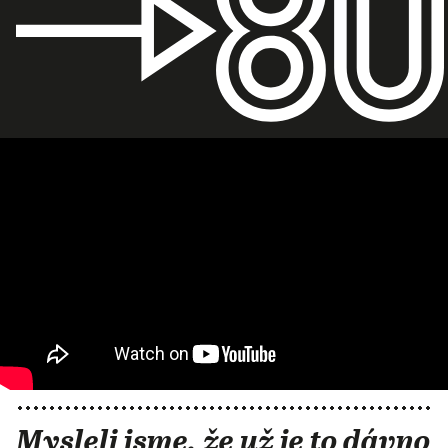
Mysleli jsme, že už je to dávno