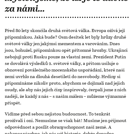
za námi…
Před 80 lety skončila druhá světová válka. Evropa ožívá její
připomínkou. Jaká bude? Osm desítek let byly hrůzy druhé
světové války jen jakýmsi mementem a varováním. Dnes
jsou, bohužel, připomínkou opět přítomné hrozby. Ukrajinci
nebojují proti Rusku pouze za vlastní zemi. Prezident Putin
se dovolává výsledků 2. světové války, a přitom usiluje o
obnovení poválečného mocenského uspořádání, které naši
zemi uvrhlo na dlouhá desetiletí do nesvobody. Hrdiny si
připomínáme nikoliv proto, abychom se dojímali nad jejich
osudy, ale aby nás jejich činy inspirovaly, čerpali jsme z nich
naději, že každý z nás – s naším málem – můžeme významně
přispět.
Vidíme před sebou nejistou budoucnost. To tenkrát
prožívali i oni. Nemusíme se však bát! Musíme jen přijmout
odpovědnost a posílit obranyschopnost naší země. A
nakonec všechno, jak nás učí historie, dobře dopadne.