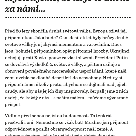
za námi…
Před 80 lety skončila druhá světová válka. Evropa ožívá její
připomínkou. Jaká bude? Osm desítek let byly hrůzy druhé
světové války jen jakýmsi mementem a varováním. Dnes
jsou, bohužel, připomínkou opět přítomné hrozby. Ukrajinci
nebojují proti Rusku pouze za vlastní zemi. Prezident Putin
se dovolává výsledků 2. světové války, a přitom usiluje o
obnovení poválečného mocenského uspořádání, které naši
zemi uvrhlo na dlouhá desetiletí do nesvobody. Hrdiny si
připomínáme nikoliv proto, abychom se dojímali nad jejich
osudy, ale aby nás jejich činy inspirovaly, čerpali jsme z nich
naději, že každý z nás – s naším málem – můžeme významně
přispět.
Vidíme před sebou nejistou budoucnost. To tenkrát
prožívali i oni. Nemusíme se však bát! Musíme jen přijmout
odpovědnost a posílit obranyschopnost naší země. A
nakonec všechno, jak nás učí historie, dobře dopadne.