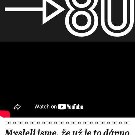
Mysleli jsme, že už je to dávno