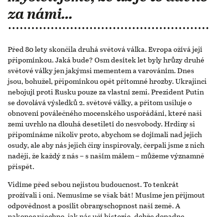
za námi…
Před 80 lety skončila druhá světová válka. Evropa ožívá její
připomínkou. Jaká bude? Osm desítek let byly hrůzy druhé
světové války jen jakýmsi mementem a varováním. Dnes
jsou, bohužel, připomínkou opět přítomné hrozby. Ukrajinci
nebojují proti Rusku pouze za vlastní zemi. Prezident Putin
se dovolává výsledků 2. světové války, a přitom usiluje o
obnovení poválečného mocenského uspořádání, které naši
zemi uvrhlo na dlouhá desetiletí do nesvobody. Hrdiny si
připomínáme nikoliv proto, abychom se dojímali nad jejich
osudy, ale aby nás jejich činy inspirovaly, čerpali jsme z nich
naději, že každý z nás – s naším málem – můžeme významně
přispět.
Vidíme před sebou nejistou budoucnost. To tenkrát
prožívali i oni. Nemusíme se však bát! Musíme jen přijmout
odpovědnost a posílit obranyschopnost naší země. A
nakonec všechno, jak nás učí historie, dobře dopadne.