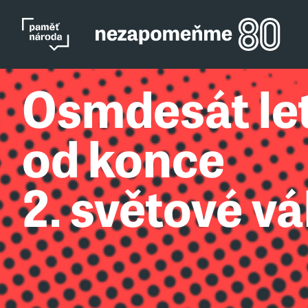
Osmdesát le
od konce
2. světové vá