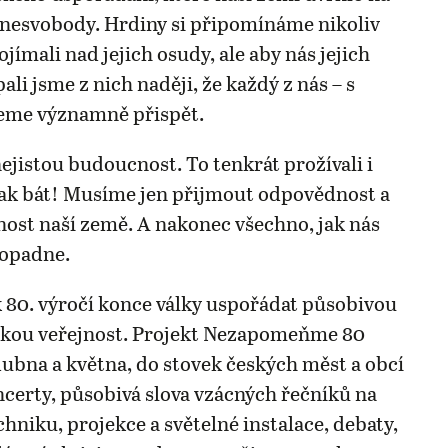
o nesvobody. Hrdiny si připomínáme nikoliv
jímali nad jejich osudy, ale aby nás jejich
pali jsme z nich naději, že každý z nás – s
eme významně přispět.
jistou budoucnost. To tenkrát prožívali i
ak bát! Musíme jen přijmout odpovědnost a
nost naší země. A nakonec všechno, jak nás
dopadne.
 80. výročí konce války uspořádat působivou
okou veřejnost. Projekt Nezapomeňme 80
dubna a května, do stovek českých měst a obcí
oncerty, působivá slova vzácných řečníků na
hniku, projekce a světelné instalace, debaty,