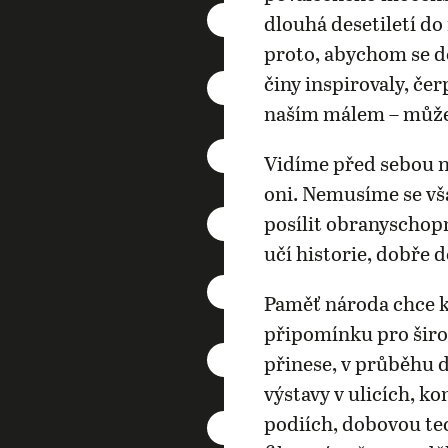
dlouhá desetiletí d
proto, abychom se do
činy inspirovaly, čer
naším málem – můž
Vidíme před sebou ne
oni. Nemusíme se vš
posílit obranyschop
učí historie, dobře 
Paměť národa chce k
připomínku pro šir
přinese, v průběhu 
výstavy v ulicích, k
podiích, dobovou tec