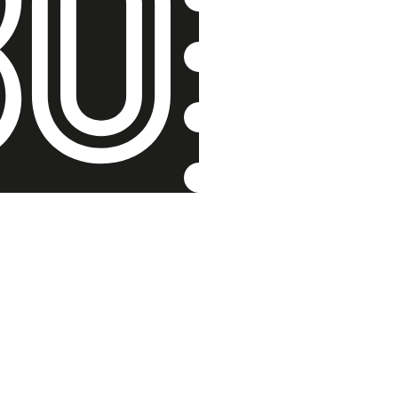
Žid mu ob
Krakova
František Vav