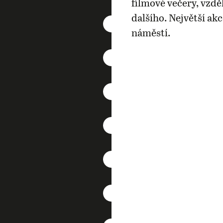
filmové večery, vzdě
dalšího. Největší ak
náměstí.