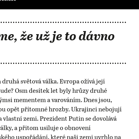
me, že už je to dávno
 druhá světová válka. Evropa ožívá její
ude? Osm desítek let byly hrůzy druhé
akýmsi mementem a varováním. Dnes jsou,
u opět přítomné hrozby. Ukrajinci nebojují
 vlastní zemi. Prezident Putin se dovolává
války, a přitom usiluje o obnovení
ého uspořádání, které naši zemi uvrhlo na