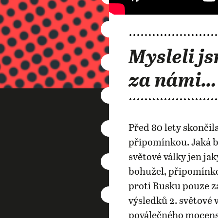
Mysleli js
za námi…
Před 80 lety skončila
připomínkou. Jaká b
světové války jen j
bohužel, připomínko
proti Rusku pouze za
výsledků 2. světové 
poválečného mocensk