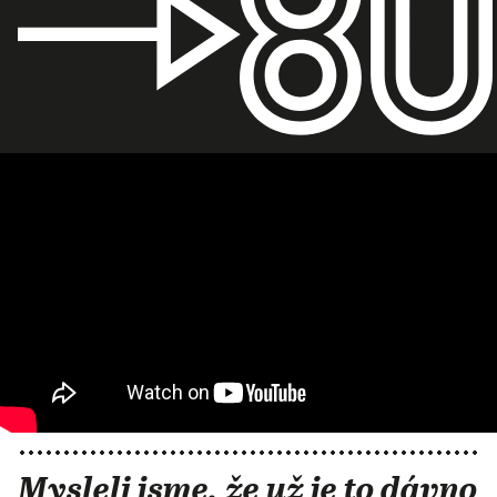
Mysleli jsme, že už je to dávno