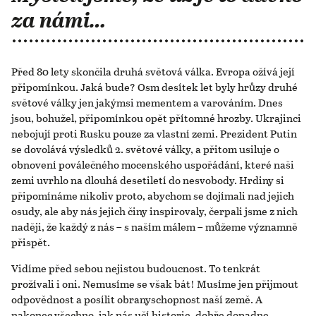
za námi…
Před 80 lety skončila druhá světová válka. Evropa ožívá její
připomínkou. Jaká bude? Osm desítek let byly hrůzy druhé
světové války jen jakýmsi mementem a varováním. Dnes
jsou, bohužel, připomínkou opět přítomné hrozby. Ukrajinci
nebojují proti Rusku pouze za vlastní zemi. Prezident Putin
se dovolává výsledků 2. světové války, a přitom usiluje o
obnovení poválečného mocenského uspořádání, které naši
zemi uvrhlo na dlouhá desetiletí do nesvobody. Hrdiny si
připomínáme nikoliv proto, abychom se dojímali nad jejich
osudy, ale aby nás jejich činy inspirovaly, čerpali jsme z nich
naději, že každý z nás – s naším málem – můžeme významně
přispět.
Vidíme před sebou nejistou budoucnost. To tenkrát
prožívali i oni. Nemusíme se však bát! Musíme jen přijmout
odpovědnost a posílit obranyschopnost naší země. A
nakonec všechno, jak nás učí historie, dobře dopadne.