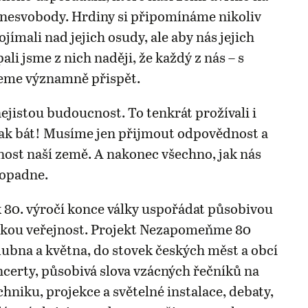
o nesvobody. Hrdiny si připomínáme nikoliv
jímali nad jejich osudy, ale aby nás jejich
pali jsme z nich naději, že každý z nás – s
eme významně přispět.
jistou budoucnost. To tenkrát prožívali i
ak bát! Musíme jen přijmout odpovědnost a
nost naší země. A nakonec všechno, jak nás
dopadne.
 80. výročí konce války uspořádat působivou
okou veřejnost. Projekt Nezapomeňme 80
dubna a května, do stovek českých měst a obcí
oncerty, působivá slova vzácných řečníků na
hniku, projekce a světelné instalace, debaty,