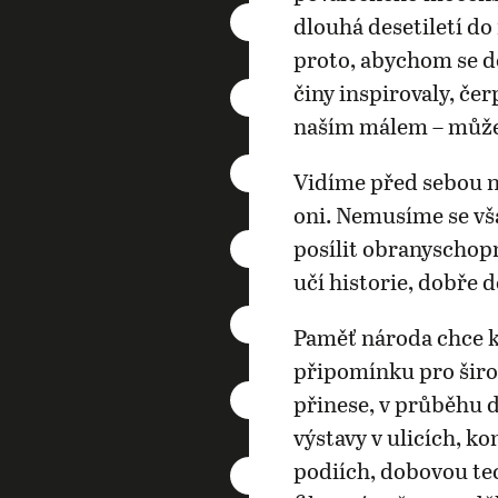
dlouhá desetiletí d
proto, abychom se do
činy inspirovaly, čer
naším málem – můž
Vidíme před sebou ne
oni. Nemusíme se vš
posílit obranyschop
učí historie, dobře 
Paměť národa chce k
připomínku pro šir
přinese, v průběhu 
výstavy v ulicích, k
podiích, dobovou tec