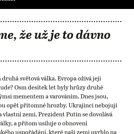
me, že už je to dávno
 druhá světová válka. Evropa ožívá její
ude? Osm desítek let byly hrůzy druhé
akýmsi mementem a varováním. Dnes jsou,
u opět přítomné hrozby. Ukrajinci nebojují
 vlastní zemi. Prezident Putin se dovolává
války, a přitom usiluje o obnovení
ého uspořádání, které naši zemi uvrhlo na