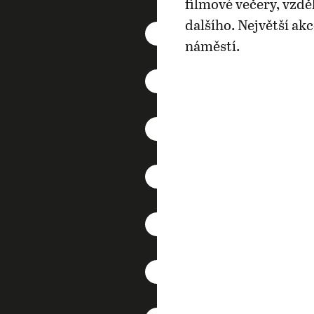
filmové večery, vzdě
dalšího. Největší ak
náměstí.