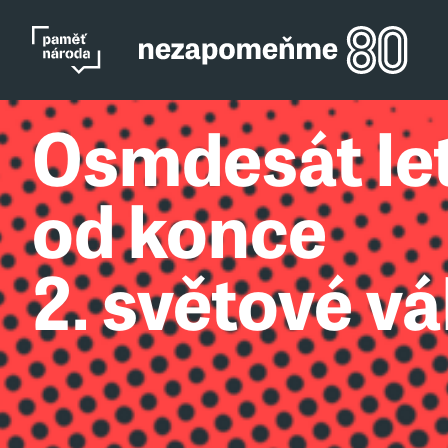
Osmdesát le
od konce
2. světové vá