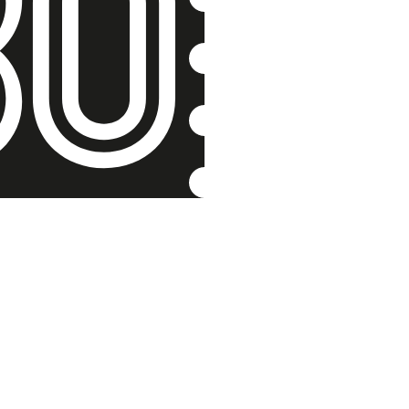
Přežil po
komunisti
Oldřich Jedlič