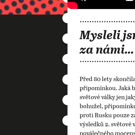
Mysleli js
za námi…
Před 80 lety skončila
připomínkou. Jaká b
světové války jen j
bohužel, připomínko
proti Rusku pouze za
výsledků 2. světové 
poválečného mocensk