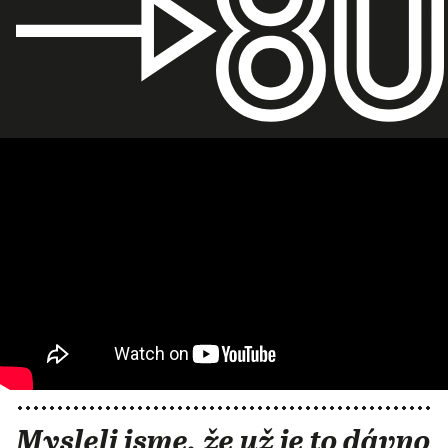
Mysleli jsme, že už je to dávno