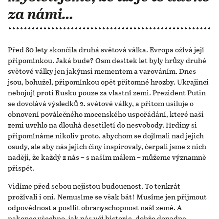
za námi…
Před 80 lety skončila druhá světová válka. Evropa ožívá její
připomínkou. Jaká bude? Osm desítek let byly hrůzy druhé
světové války jen jakýmsi mementem a varováním. Dnes
jsou, bohužel, připomínkou opět přítomné hrozby. Ukrajinci
nebojují proti Rusku pouze za vlastní zemi. Prezident Putin
se dovolává výsledků 2. světové války, a přitom usiluje o
obnovení poválečného mocenského uspořádání, které naši
zemi uvrhlo na dlouhá desetiletí do nesvobody. Hrdiny si
připomínáme nikoliv proto, abychom se dojímali nad jejich
osudy, ale aby nás jejich činy inspirovaly, čerpali jsme z nich
naději, že každý z nás – s naším málem – můžeme významně
přispět.
Vidíme před sebou nejistou budoucnost. To tenkrát
prožívali i oni. Nemusíme se však bát! Musíme jen přijmout
odpovědnost a posílit obranyschopnost naší země. A
nakonec všechno, jak nás učí historie, dobře dopadne.