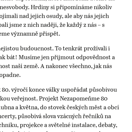
o nesvobody. Hrdiny si připomínáme nikoliv
jímali nad jejich osudy, ale aby nás jejich
pali jsme z nich naději, že každý z nás – s
eme významně přispět.
jistou budoucnost. To tenkrát prožívali i
ak bát! Musíme jen přijmout odpovědnost a
nost naší země. A nakonec všechno, jak nás
dopadne.
 80. výročí konce války uspořádat působivou
okou veřejnost. Projekt Nezapomeňme 80
dubna a května, do stovek českých měst a obcí
oncerty, působivá slova vzácných řečníků na
hniku, projekce a světelné instalace, debaty,