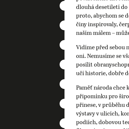
dlouhá desetiletí d
proto, abychom se do
činy inspirovaly, čer
naším málem – můž
Vidíme před sebou ne
oni. Nemusíme se vš
posílit obranyschop
učí historie, dobře 
Paměť národa chce k
připomínku pro šir
přinese, v průběhu 
výstavy v ulicích, k
podiích, dobovou tec