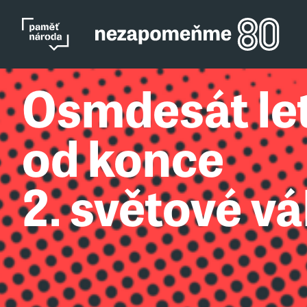
Osmdesát le
od konce
2. světové vá