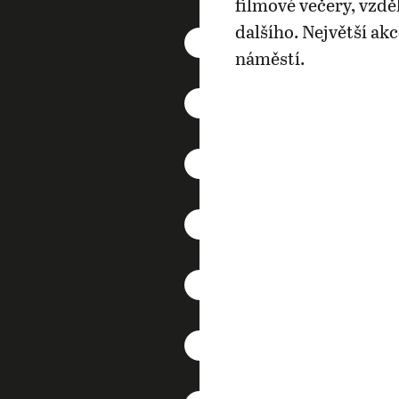
filmové večery, vzdě
dalšího. Největší ak
náměstí.