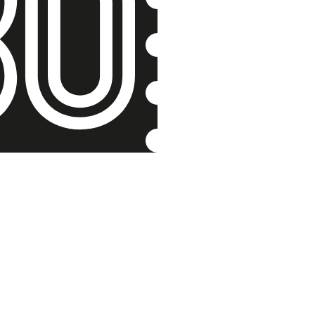
Ruska a l
Erna Podhors