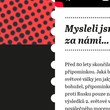
Mysleli js
za námi…
Před 80 lety skončila
připomínkou. Jaká b
světové války jen j
bohužel, připomínko
proti Rusku pouze za
výsledků 2. světové 
poválečného mocensk