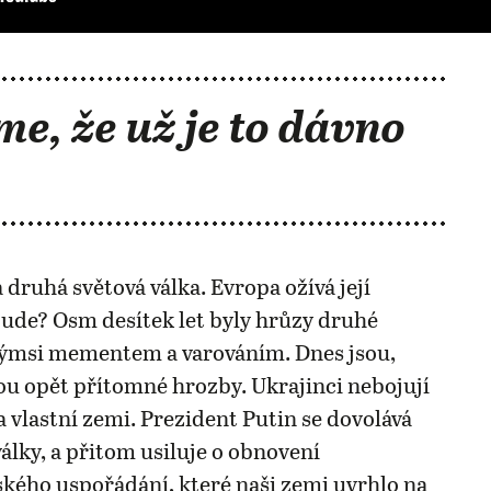
me, že už je to dávno
 druhá světová válka. Evropa ožívá její
ude? Osm desítek let byly hrůzy druhé
akýmsi mementem a varováním. Dnes jsou,
u opět přítomné hrozby. Ukrajinci nebojují
 vlastní zemi. Prezident Putin se dovolává
války, a přitom usiluje o obnovení
ého uspořádání, které naši zemi uvrhlo na