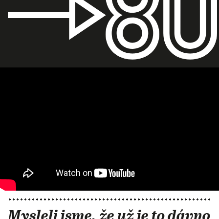
Mysleli jsme, že už je to dávno