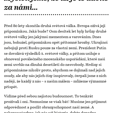
za námi…
Před 80 lety skončila druhá světová válka. Evropa ožívá její
připomínkou. Jaká bude? Osm desítek let byly hrůzy druhé
světové války jen jakýmsi mementem a varováním. Dnes
jsou, bohužel, připomínkou opět přítomné hrozby. Ukrajinci
nebojují proti Rusku pouze za vlastní zemi. Prezident Putin
se dovolává výsledků 2. světové války, a přitom usiluje o
obnovení poválečného mocenského uspořádání, které naši
zemi uvrhlo na dlouhá desetiletí do nesvobody. Hrdiny si
připomínáme nikoliv proto, abychom se dojímali nad jejich
osudy, ale aby nás jejich činy inspirovaly, čerpali jsme z nich
naději, že každý z nás – s naším málem – můžeme významně
přispět.
Vidíme před sebou nejistou budoucnost. To tenkrát
prožívali i oni. Nemusíme se však bát! Musíme jen přijmout
odpovědnost a posílit obranyschopnost naší země. A
nakonec všechno, jak nás učí historie, dobře dopadne.