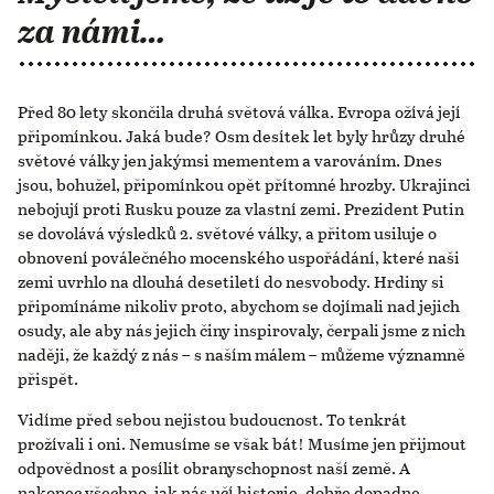
za námi…
Před 80 lety skončila druhá světová válka. Evropa ožívá její
připomínkou. Jaká bude? Osm desítek let byly hrůzy druhé
světové války jen jakýmsi mementem a varováním. Dnes
jsou, bohužel, připomínkou opět přítomné hrozby. Ukrajinci
nebojují proti Rusku pouze za vlastní zemi. Prezident Putin
se dovolává výsledků 2. světové války, a přitom usiluje o
obnovení poválečného mocenského uspořádání, které naši
zemi uvrhlo na dlouhá desetiletí do nesvobody. Hrdiny si
připomínáme nikoliv proto, abychom se dojímali nad jejich
osudy, ale aby nás jejich činy inspirovaly, čerpali jsme z nich
naději, že každý z nás – s naším málem – můžeme významně
přispět.
Vidíme před sebou nejistou budoucnost. To tenkrát
prožívali i oni. Nemusíme se však bát! Musíme jen přijmout
odpovědnost a posílit obranyschopnost naší země. A
nakonec všechno, jak nás učí historie, dobře dopadne.