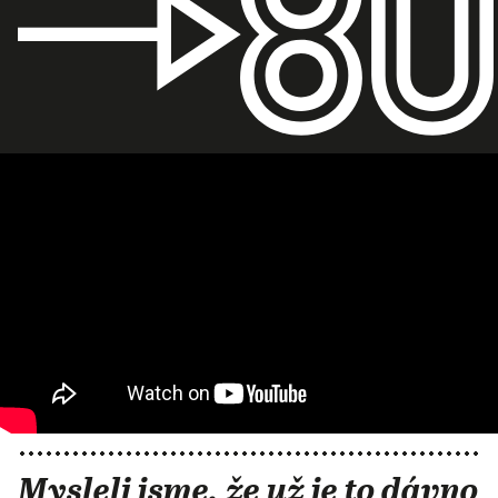
Mysleli jsme, že už je to dávno